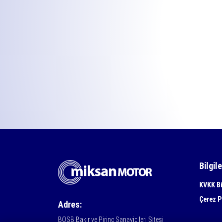
Bilgil
KVKK Bi
Çerez P
Adres:
BOSB Bakır ve Pirinç Sanayicileri Sitesi