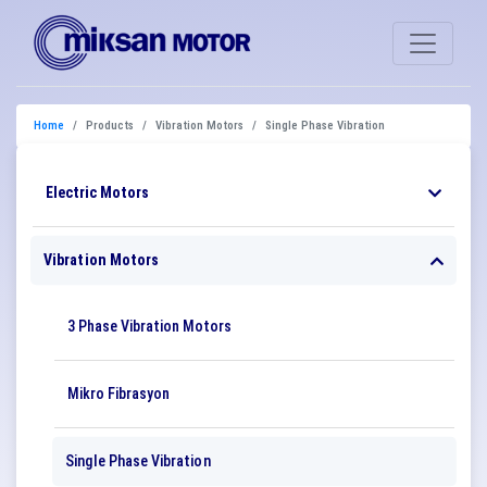
Home
Products
Vibration Motors
Single Phase Vibration
Electric Motors
Vibration Motors
3 Phase Vibration Motors
Mikro Fibrasyon
Single Phase Vibration