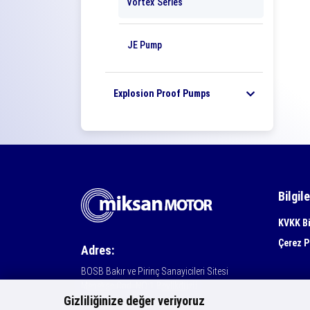
Vortex Series
JE Pump
Explosion Proof Pumps
Bilgil
KVKK Bi
Çerez P
Adres:
BOSB Bakır ve Pirinç Sanayicileri Sitesi
Menekşe Cad. NO:1 Beylikdüzü
Gizliliğinize değer veriyoruz