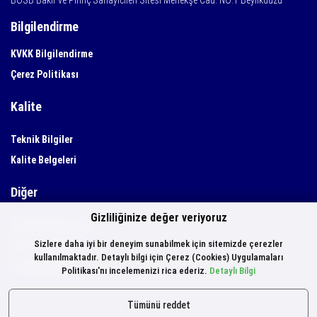
BOSB Bakır ve Pirinç Sanayicileri Sitesi Menekşe Cad. NO:1 Beylikdüzü
Bilgilendirme
KVKK Bilgilendirme
Çerez Politikası
Kalite
Teknik Bilgiler
Kalite Belgeleri
Diğer
Gizliliğinize değer veriyoruz
Teknik Dökümanlar
Sizlere daha iyi bir deneyim sunabilmek için sitemizde çerezler
Motor Hacimleri
kullanılmaktadır. Detaylı bilgi için Çerez (Cookies) Uygulamaları
Üretim Belgeleri
Politikası'nı incelemenizi rica ederiz.
Detaylı Bilgi
Tümünü reddet