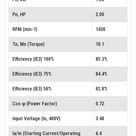
Pn, HP
2.00
RPM (min-1)
1430
Tn, Mn (Torque)
10.1
Efficiency (IE3) 100%
85.3%
Efficiency (IE3) 75%
84.4%
Efficiency (IE3) 50%
82.8%
Cos φ (Power Factor)
0.72
Input Voltage (In, 400V)
3.48
Ia/In (Starting Current/Operating
6.4