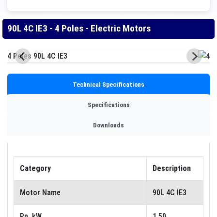
90L 4C IE3 - 4 Poles - Electric Motors
Technical Specifications
Specifications
Downloads
Category
Description
Motor Name
90L 4C IE3
Pn, kW
1.50