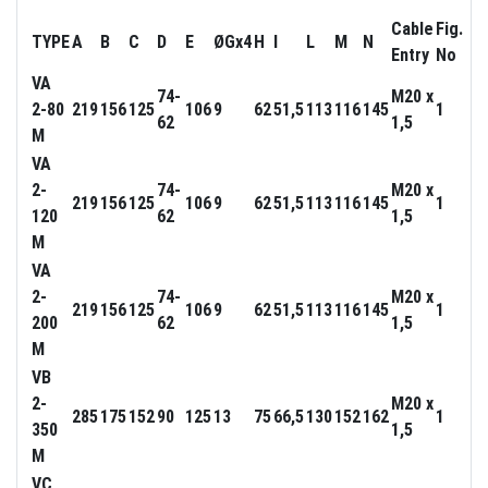
Cable
Fig.
TYPE
A
B
C
D
E
ØGx4
H
I
L
M
N
Entry
No
VA
74-
M20 x
2-80
219
156
125
106
9
62
51,5
113
116
145
1
62
1,5
M
VA
2-
74-
M20 x
219
156
125
106
9
62
51,5
113
116
145
1
120
62
1,5
M
VA
2-
74-
M20 x
219
156
125
106
9
62
51,5
113
116
145
1
200
62
1,5
M
VB
2-
M20 x
285
175
152
90
125
13
75
66,5
130
152
162
1
350
1,5
M
VC