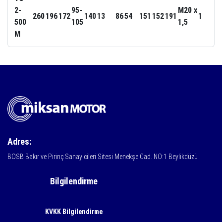
2-
95-
M20 x
260
196
172
140
13
86
54
151
152
191
1
500
105
1,5
M
Adres:
BOSB Bakır ve Pirinç Sanayicileri Sitesi Menekşe Cad. NO:1 Beylikdüzü
Bilgilendirme
KVKK Bilgilendirme