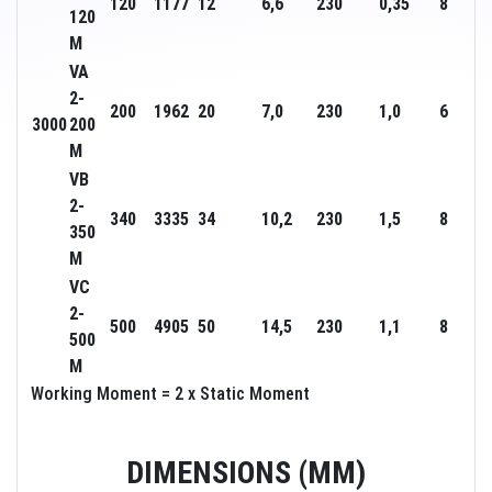
120
1177
12
6,6
230
0,35
8
120
M
VA
2-
200
1962
20
7,0
230
1,0
6
3000
200
M
VB
2-
340
3335
34
10,2
230
1,5
8
350
M
VC
2-
500
4905
50
14,5
230
1,1
8
500
M
Working Moment = 2 x Static Moment
DIMENSIONS (MM)