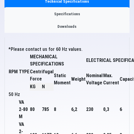
Technical Specifications
Specifications
Downloads
*Please contact us for 60 Hz values.
MECHANICAL
ELECTRICAL SPECIFIC
SPECIFICATIONS
RPM
TYPE
Centrifugal
Static
Nominal
Max.
Force
Weight
Capaci
Moment
Voltage
Current
KG
N
50 Hz
VA
2-80
80
785
8
6,2
230
0,3
6
M
VA
2-