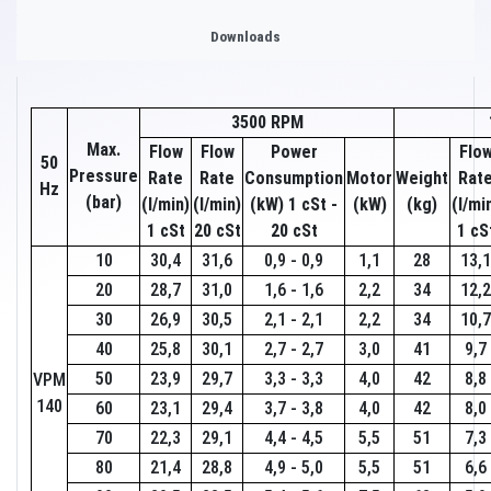
Downloads
3500 RPM
Max.
Flow
Flow
Power
Flo
50
Pressure
Rate
Rate
Consumption
Motor
Weight
Rat
Hz
(bar)
(l/min)
(l/min)
(kW) 1 cSt -
(kW)
(kg)
(l/mi
1 cSt
20 cSt
20 cSt
1 cS
10
30,4
31,6
0,9 - 0,9
1,1
28
13,1
20
28,7
31,0
1,6 - 1,6
2,2
34
12,2
30
26,9
30,5
2,1 - 2,1
2,2
34
10,7
40
25,8
30,1
2,7 - 2,7
3,0
41
9,7
50
23,9
29,7
3,3 - 3,3
4,0
42
8,8
VPM
140
60
23,1
29,4
3,7 - 3,8
4,0
42
8,0
70
22,3
29,1
4,4 - 4,5
5,5
51
7,3
80
21,4
28,8
4,9 - 5,0
5,5
51
6,6