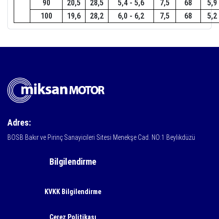
90
20,5
28,5
5,4 - 5,6
7,5
68
5,9
100
19,6
28,2
6,0 - 6,2
7,5
68
5,2
Adres:
BOSB Bakır ve Pirinç Sanayicileri Sitesi Menekşe Cad. NO:1 Beylikdüzü
Bilgilendirme
KVKK Bilgilendirme
Çerez Politikası